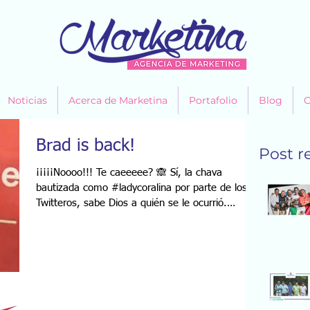
Noticias
Acerca de Marketina
Portafolio
Blog
C
Brad is back!
Post r
¡¡¡¡¡Noooo!!! Te caeeeee? 🙈 Sí, la chava
bautizada como #ladycoralina por parte de los
Twitteros, sabe Dios a quién se le ocurrió.
Cada...