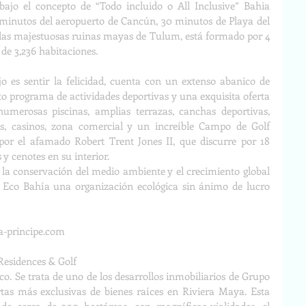
ajo el concepto de “Todo incluido o All Inclusive” Bahia 
 minutos del aeropuerto de Cancún, 30 minutos de Playa del 
las majestuosas ruinas mayas de Tulum, está formado por 4 
de 3,236 habitaciones.
o es sentir la felicidad, cuenta con un extenso abanico de 
to programa de actividades deportivas y una exquisita oferta 
numerosas piscinas, amplias terrazas, canchas deportivas, 
s, casinos, zona comercial y un increíble Campo de Golf 
or el afamado Robert Trent Jones II, que discurre por 18 
 y cenotes en su interior.
la conservación del medio ambiente y el crecimiento global 
 Eco Bahía una organización ecológica sin ánimo de lucro 
a-principe.com
Residences & Golf
. Se trata de uno de los desarrollos inmobiliarios de Grupo 
rtas más exclusivas de bienes raíces en Riviera Maya. Esta 