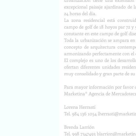
urbanización tiene una extensión 
excepcional paisaje ajardinado de la
24 horas del día. 
La zona residencial está construi
campo de golf de 18 hoyos par 72 y 9
constante en este campo de golf dise
Toda la urbanización se ampara en u
concepto de arquitectura contempor
armonizando perfectamente con el 
El complejo es uno de los desarrol
ofertan diferentes unidades residen
muy consolidado y gran parte de su 
Para mayor información por favor c
Marketina® Agencia de Mercadotecni
Lorena Herrastí
Tel. 984 136 1054 
lherrasti@market
Brenda Larrión
Tel. 998 7347493 
blarrion@marketi