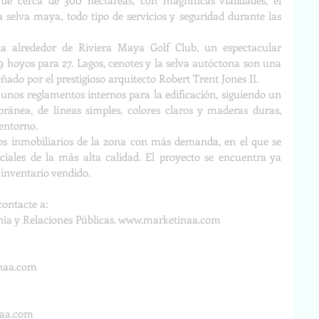
de cerca de 300 hectáreas, con magníficas vialidades, el 
 selva maya, todo tipo de servicios y seguridad durante las 
da alrededor de Riviera Maya Golf Club, un espectacular 
 hoyos para 27. Lagos, cenotes y la selva autóctona son una 
ñado por el prestigioso arquitecto Robert Trent Jones II. 
nos reglamentos internos para la edificación, siguiendo un 
ánea, de líneas simples, colores claros y maderas duras, 
entorno.
los inmobiliarios de la zona con más demanda, en el que se 
ciales de la más alta calidad. El proyecto se encuentra ya 
inventario vendido.
ontacte a: 
a y Relaciones Públicas. 
www.marketinaa.com
inaa.com
naa.com