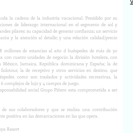
V
oda la cadena de la industria vacacional. Presidido por su 
ciones de liderazgo internacional en el segmento de sol y 
andes pilares: su capacidad de generar confianza; un servicio 
anía y la atención al detalle; y una relación calidad/precio 
8 millones de estancias al año d huéspedes de más de 30 
a con cuatro unidades de negocio: la división hotelera, con 
en México, Jamaica, República dominicana y España; la de 
olotour, la de receptivo y otros servicios en destino, que 
pedes como son traslados y actividades recreativas, la 
n 6 complejos de lujo y 4 campos de juego.
esponsabilidad social Grupo Piñero esta comprometida a ser 
r de sus colaboradores y que se realiza una contribución 
e positiva en las demarcaciones en las que opera.
aya Resort