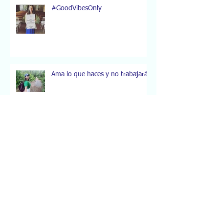
#GoodVibesOnly
Ama lo que haces y no trabajarás.
¿Es realmente necesario tener
instalado un antivirus en mis
dispositivos?
Haz algo especial este 14 de
febrero Fly with me & Renueva
tus votos a la orilla del mar.