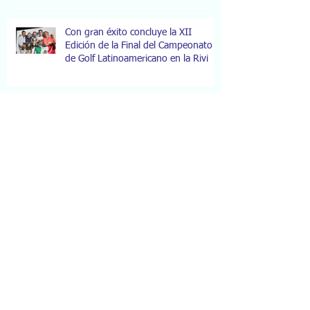
Post recientes
Con gran éxito concluye la XII
Edición de la Final del Campeonato
de Golf Latinoamericano en la Rivi
“La Tradición que hace Leyenda”
Bahia Principe Golf Open, reunió en
La Riviera Maya a más de 100 par
Bahia Principe Rivera Maya Resort
participó en la XXIX sesión del
Comité de Cuenca de Tulum
apoyando
LUXURY BAHIA PRINCIPE AKUMAL