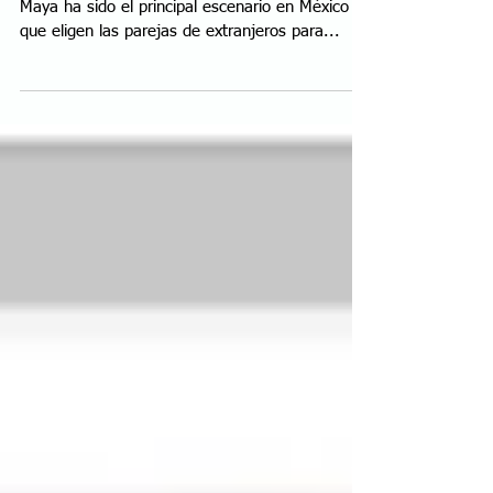
de sus in
Riviera Maya, 17 de julio de 2019.- La Riviera
Maya ha sido el principal escenario en México
que eligen las parejas de extranjeros para...