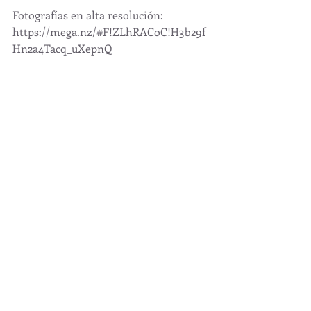
Fotografías en alta resolución:
https://mega.nz/#F!ZLhRACoC!H3b29f
Hn2a4Tacq_uXepnQ