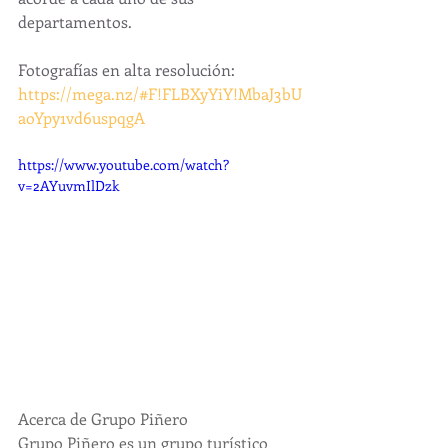
departamentos. 
Fotografías en alta resolución:
https://mega.nz/#F!FLBXyYiY!MbaJ3bU
aoYpy1vd6uspqgA
https://www.youtube.com/watch?
v=2AYuvmIlDzk
Acerca de Grupo Piñero
Grupo Piñero es un grupo turístico 