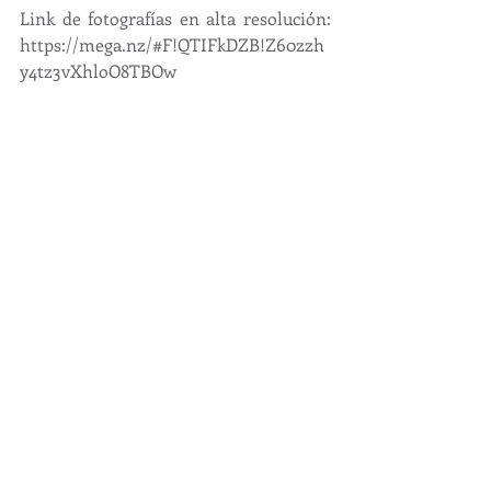
Link de fotografías en alta resolución: 
https://mega.nz/#F!QTIFkDZB!Z60zzh
y4tz3vXhloO8TBOw