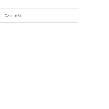
Comments
Write a comment...
Regresar
Ver Newsletter Click aqui