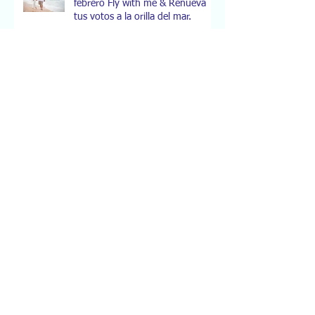
febrero Fly with me & Renueva
tus votos a la orilla del mar.
Había una vez...
#YaNoSoyForeverAlone
14 de Febrero La fecha del
infierno tengas o no tengas
pareja.
Trick or treat!